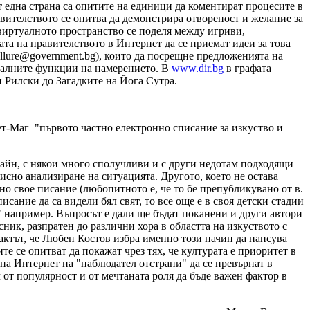
 една страна са опитите на единици да коментират процесите в
авителството се опитва да демонстрира отвореност и желание за
виртуалното пространство се поделя между игриви,
а на правителството в Интернет да се приемат идеи за това
ullure@government.bg),
които да посрещне предложенията на
циалните функции на намерението. В
www.dir.bg
в графата
н Рилски до Загадките на Йога Сутра.
ет-Маг "първото частно електронно списание за изкуство и
зайн, с някои много сполучливи и с други недотам подходящи
сно анализиране на ситуацията. Другото, което не остава
но свое писание (любопитното е, че то бе препубликувано от в.
сание да са видели бял свят, то все още е в своя детски стадии
о" например. Въпросът е дали ще бъдат поканени и други автори
ник, разпратен до различни хора в областта на изкуството с
 фактът, че Любен Костов избра именно този начин да напсува
е се опитват да покажат чрез тях, че културата е приоритет в
 на Интернет на "наблюдател отстрани" да се превърнат в
 от популярност и от мечтаната роля да бъде важен фактор в