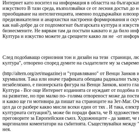
Интернет като носител на информация в областта на българска
изкуството В тази среда, възползвайки се от лесния достъп до 
приобщаване на интелигенцията, имен­но поддържайки илюзорн
предизвикателни и анархистки настроени формирования и скучн
как най-добре да се подпомогнат българската култура и изкуст
бизнесмените. Не вярвам там да постъпи каквато и да било ин
Култура и изкуство можете да срещнете какво ли не
-
от информ
След подобаващо сериозния тон и дизайн на тези страници, люб
култура", отворено според думите на създателите му за съвре
(http://altern.org/zet/magazine)
и "управлявано" от Венци Занков и
хрумвалия. Така или иначе графиката обещава радикални тълку
незабелязано,
e
пионерската фигура на Венци Занков, които глав
Култура - Все още Интернет изданията с
e
нуждаят от подобна по
на развитие, но при малко по- голяма отвореност може да пост
и какво ще ги мотивира да пишат на страниците на Зет-Маг. Оч
цел да сe разбере какво мисли всеки един от тях . И така, еле
културната ситуация?), може би поради факта, чe В художествен
преговорите за Европейския съюз. Художниците - да заявят, че
маргинални коментатори на събитията. Съществувайки между "то
нея.