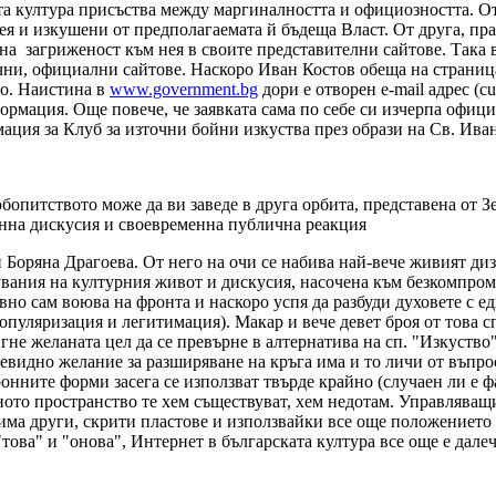
та култура присъства между маргиналността и официозността. От
нея и изкушени от предполагаемата й бъдеща Власт. От друга, пр
а загриженост към нея в своите представителни сайтове. Така 
и, официални сайтове. Наскоро Иван Костов обеща на страницат
во. Наистина в
www.government.bg
дори е отворен
e-mail
адрес
(c
формация. Още повече, че заявката сама по себе си изчерпа офи
ация за Клуб за източни бойни изкуства през образи на Св. Ива
опитството може да ви заведе в друга орбита, представена от З
менна дискусия и своевременна публична реакция
 Боряна Драгоева. От него на очи сe набива най-вече живият ди
вания на културния живот и дискусия, насочена към безкомпроми
но сам воюва на фронта и наскоро успя да разбуди духовете с ед
пуляризация и легитимация). Макар и вече девет броя от това спи
игне желаната цел да се превърне в алтернатива на сп. "Изкуств
евидно желание за разширяване на кръга има и то личи от въпрос
ктронните форми засега се използват твърде крайно (случаен ли е
ото пространство те хем съществуват, хем нeдотам. Управляващит
 има други, скрити пластове и използвайки все още положението
ва" и "онова", Интернет в българската култура все още е далеч