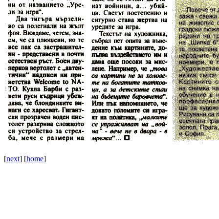
[
next
] [
home
]