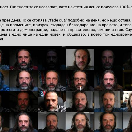
ност. Плътностите се наслагват, като на стотния ден се получава 100%
 през деня. То се стопява
/
fade out
/ подобно на деня, но нещо остава,
це на промените, призрак, създаден благодарение на времето, и това 
протести и демонстрации, падане на правителство, сметки за ток. Са
еня в едно лице на един човек
и общество, в което той едновреме
ая.