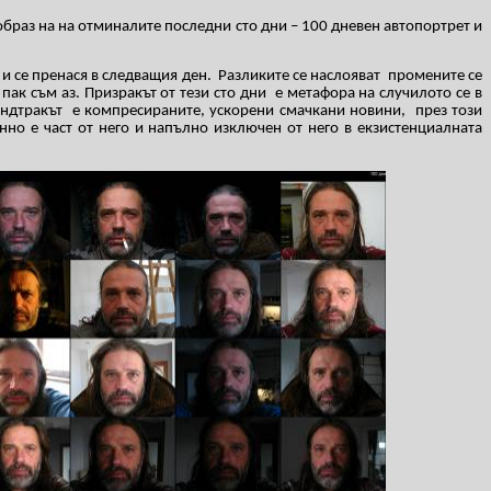
 образ на на отминалите последни сто дни – 100 дневен автопортрет и
 и се пренася в следващия ден.
Разликите се наслояват
промените се
пак съм аз. Призракът от тези сто дни
е метафора на случилото се в
ундтракът
е компресираните, ускорени смачкани новини,
през този
нно е част от него и напълно изключен от него в екзистенциалната