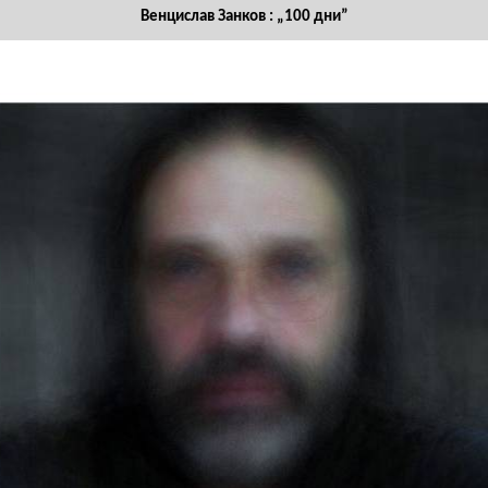
Венцислав Занков : „
100
дни”