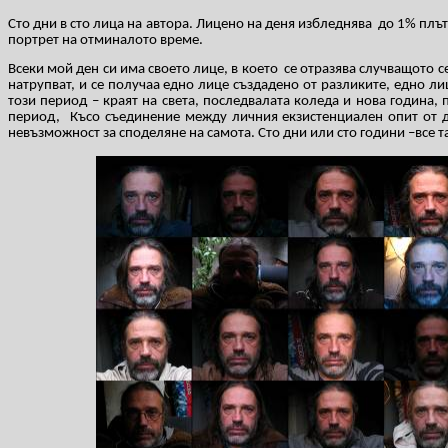
Сто дни в сто лица на автора. Лицено на деня избледнява
до 1% плът
портрет на отминалото време.
Всеки мой ден си има своето лице, в което
се отразява случващото се
натрупват, и се получаа едно лице създадено от разликите, едно ли
този период – краят на света, последвалата коледа и нова година, 
период,
Късо съединение между личния екзистенциален опит от д
невъзможност за споделяне на самота.
Сто дни или сто години –все т