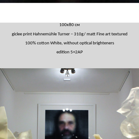
100х80 см
giclee
print
Hahnemühle
Turner – 310g/ matt Fine art textured
100% cotton White, without optical brighteners
edition
5
+2
AP